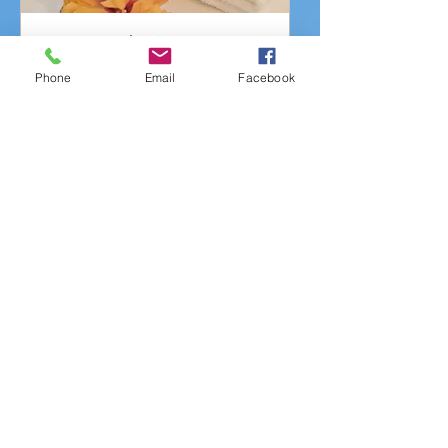
おでこを広げるワックス
脱毛
Phone
Email
Facebook
45 min
5,200
￥5,200
円
Book Now