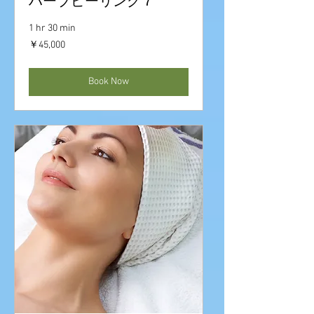
ハーブピーリング７
1 hr 30 min
45,000
￥45,000
円
Book Now