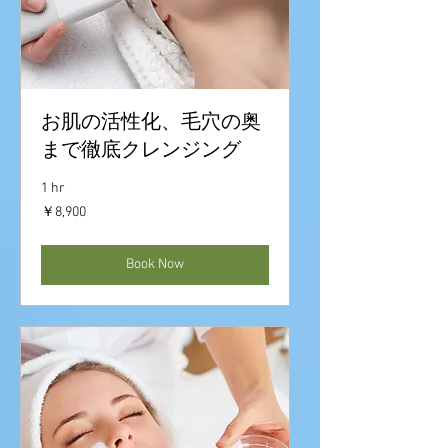
お肌の活性化、毛穴の奥
まで徹底クレンジング
1 hr
8,900
￥8,900
円
Book Now