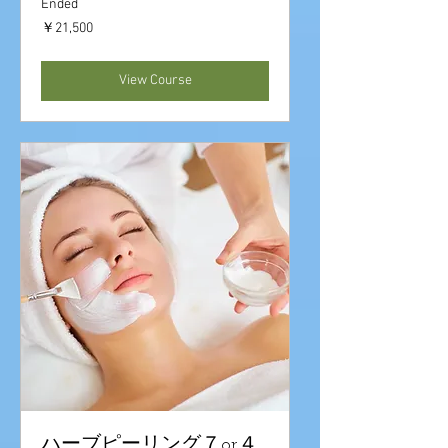
Ended
21,500
￥21,500
円
View Course
ハーブピーリング７or４