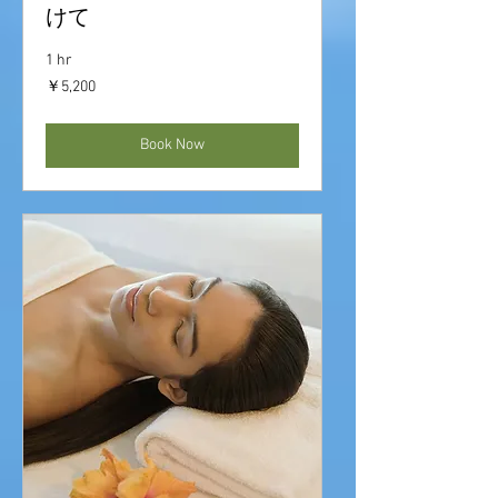
けて
1 hr
5,200
￥5,200
円
Book Now