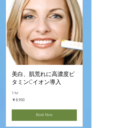
美白、肌荒れに高濃度ビ
タミンCイオン導入
1 hr
8,900
￥8,900
円
Book Now