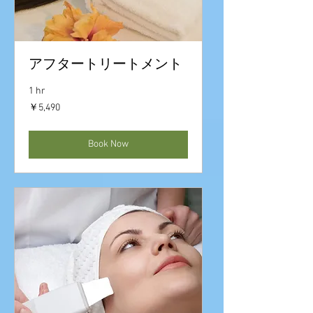
アフタートリートメント
1 hr
5,490
￥5,490
円
Book Now