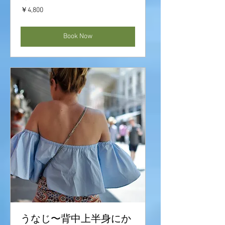
4,800
￥4,800
円
Book Now
うなじ〜背中上半身にか