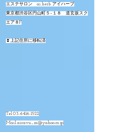
エステサロン ai..herb アイハーブ
東京都渋谷区円山町５−１８ 道玄坂スク
エア８F
⏬上記住所に移転済
Tel.03-6416-1522
Mail.airavu_m@yahoo.co.jp