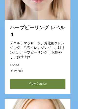
ハーブピーリング レベル
１
デコルテマッサージ、お化粧クレン
ジング、毛穴クレンジング、小顔リ
ンパ、ハーブピーリング 、お冷や
し、お仕上げ
Ended
19,500
￥19,500
円
View Course