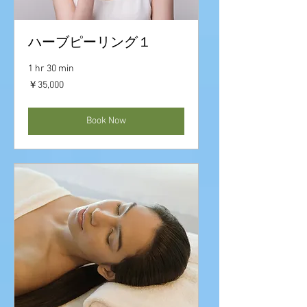
ハーブピーリング１
1 hr 30 min
35,000
￥35,000
円
Book Now