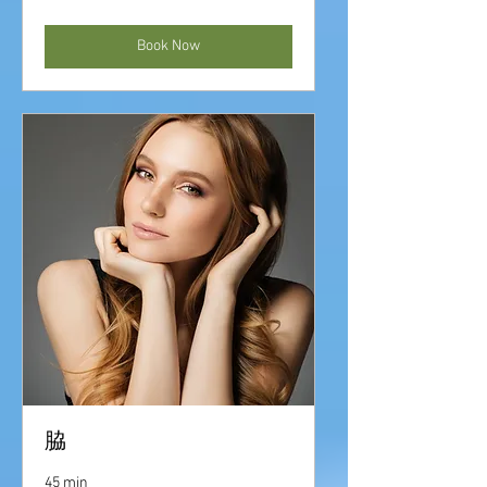
Book Now
脇
45 min