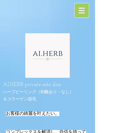
AI.HERB
private este slon
ハーブピーリング（剥離あり・なし）
​＆コラーゲン脱毛
お客様の綺麗を叶えたい。
コンプレックスを解消し、自信を持って