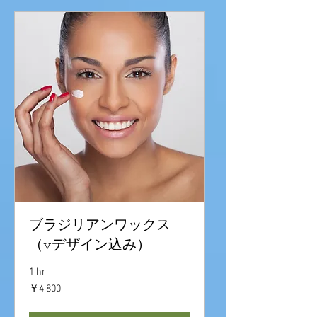
ブラジリアンワックス
（vデザイン込み）
1 hr
4,800
￥4,800
円