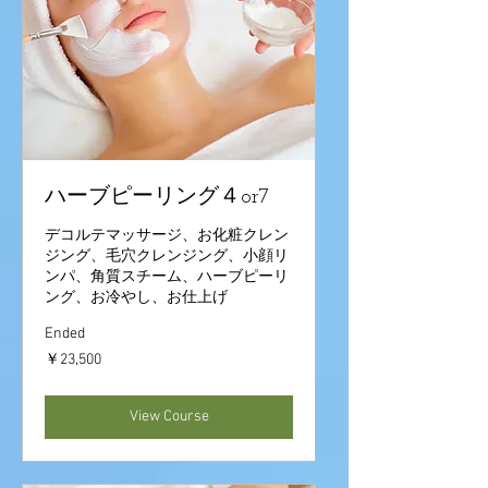
ハーブピーリング４or7
デコルテマッサージ、お化粧クレン
ジング、毛穴クレンジング、小顔リ
ンパ、角質スチーム、ハーブピーリ
ング、お冷やし、お仕上げ
Ended
23,500
￥23,500
円
View Course