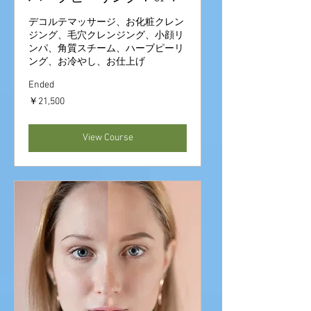
デコルテマッサージ、お化粧クレン
ジング、毛穴クレンジング、小顔リ
ンパ、角質スチーム、ハーブピーリ
ング、お冷やし、お仕上げ
Ended
21,500
￥21,500
円
View Course