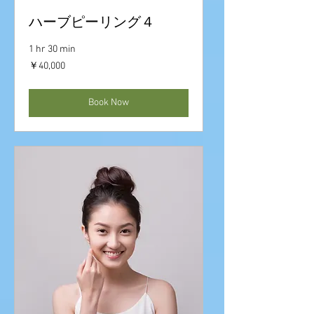
ハーブピーリング４
1 hr 30 min
40,000
￥40,000
円
Book Now