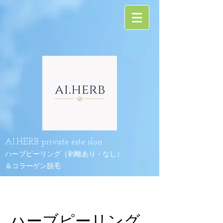
AI.HERB
private este slon
ハーブピーリング（剥離あり・なし）
​＆コラーゲン脱毛
ハーブピーリング