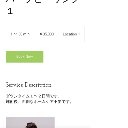
１
35,000
円
1 hr 30 min
1
￥35,000
Location 1
h
3
0
m
Book Now
i
n
Service Description
ダウンタイム１〜２日間です。